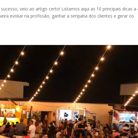
cesso, veio ao artigo certo! Listamos aqui as 10 principais dicas a
eira evoluir na profissão, ganhar a simpatia dos clientes e gerar os