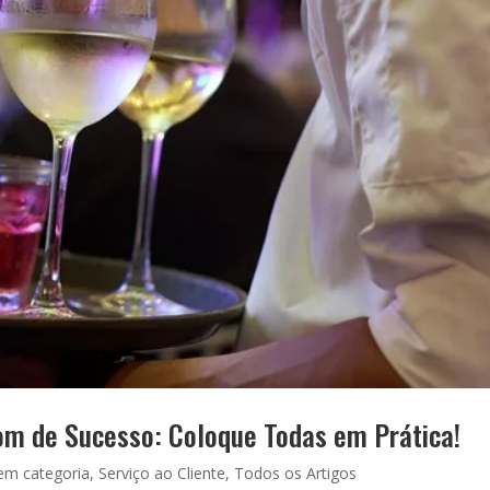
m de Sucesso: Coloque Todas em Prática!
em categoria
,
Serviço ao Cliente
,
Todos os Artigos