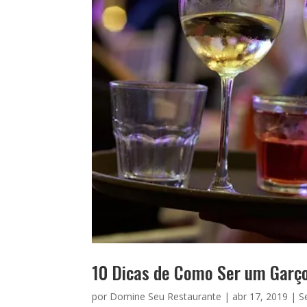
10 Dicas de Como Ser um Garço
por
Domine Seu Restaurante
|
abr 17, 2019
|
S