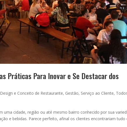
as Práticas Para Inovar e Se Destacar dos
|
Design e Conceito de Restaurante
,
Gestão
,
Serviço ao Cliente
,
Todo
m uma cidade, região ou até mesmo bairro conhecido por sua varie
ão e bebidas. Parece perfeito, afinal os clientes encontrariam tudo