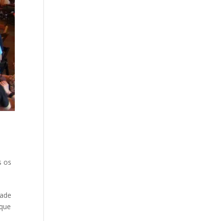
s os
dade
 que